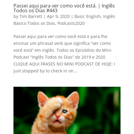
Passei aqui para ver como você está. | Inglês
Todos os Dias #443
by
Tim Barrett
|
Apr 9, 2020
|
Basic English
,
Inglês
Básico Todos os Dias
,
Podcasts2020
Passei aqui para ver como você está e para lhe
ensinar um phrasal verb que significa “ver como
você está” em inglês. Todos os Episódios do Mini-
Podcast “Inglês Todos os Dias” de 2019 e 2020
CLIQUE AQUI FRASES NO MINI PODCAST DE HOJE: I
just stopped by to check in on...