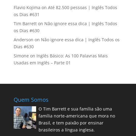
Flavio Kojima
on
Até 82.500 pessoas | Inglês Todos
os Dias #631
Tim Barrett
on
Não ignore essa dica | Inglês Todos
os Dias #630
Anderson
on
Não ignore essa dica | Inglês Todos os
Dias #630
Simone
on
Inglês Básico: As 100 Palavras Mais
Usadas em Inglês – Parte 01
Quem Somos
O Tim Barrett e sua família são uma
família norte-americana que mora no
Brasil, e tem paixão por ensinar
brasileiros a língua inglesa.