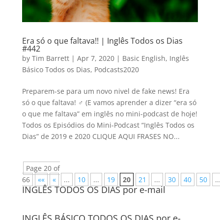
Era só o que faltava!! | Inglês Todos os Dias
#442
by
Tim Barrett
|
Apr 7, 2020
|
Basic English
,
Inglês
Básico Todos os Dias
,
Podcasts2020
Preparem-se para um novo nivel de fake news! Era
só o que faltava! ‍♂️ (E vamos aprender a dizer “era só
o que me faltava” em inglês no mini-podcast de hoje!
Todos os Episódios do Mini-Podcast “Inglês Todos os
Dias” de 2019 e 2020 CLIQUE AQUI FRASES NO...
Page 20 of
66
««
«
...
10
...
19
20
21
...
30
40
50
..
INGLÊS TODOS OS DIAS por e-mail
INGLÊS BÁSICO TODOS OS DIAS por e-