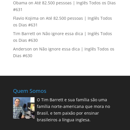
Obama
on
Até 82.500 pessoas | Inglês Todos os Dias
#631
Flavio Kojima
on
Até 82.500 pessoas | Inglês Todos
os Dias #631
Tim Barrett
on
Não ignore essa dica | Inglês Todos
os Dias #630
Anderson
on
Não ignore essa dica | Inglês Todos os
Dias #630
Quem Somos
O Tim Barrett e sua família são uma
família norte-americana que mora no
Brasil, e tem paixão por ensinar
brasileiros a língua inglesa.