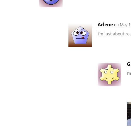
Arlene
on May 1
I’m Just about re
G
I’