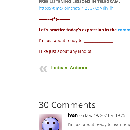
FREE LISTENING LESSONS IN TELEGRAM:
https://t.me/joinchat/PT2LGkKdNJljYjlh
—–===(*)===—–
Let’s practice today’s expression in the
comme
I’m just about ready to _________________ .
I like just about any kind of _________________ .
Podcast Anterior
30 Comments
Ivan
on May 19, 2021 at 19:25
I’m just about ready to learn en