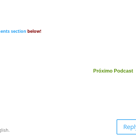
nts section
below!
Próximo Podcast
Repl
glish.