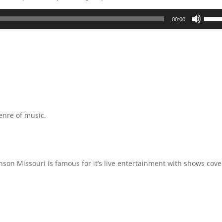
Use
00:00
Up/D
Arrow
keys
to
incre
or
decre
volum
enre of music.
nson Missouri is famous for it’s live entertainment with shows cove