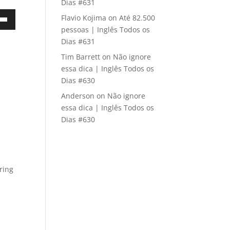
Dias #631
Flavio Kojima
on
Até 82.500
own
pessoas | Inglês Todos os
Dias #631
Tim Barrett
on
Não ignore
essa dica | Inglês Todos os
ase
Dias #630
Anderson
on
Não ignore
ase
essa dica | Inglês Todos os
e.
Dias #630
ring