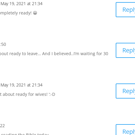
 May 19, 2021 at 21:34
Repl
ompletely ready! 😀
9:50
Repl
out ready to leave… And I believed..I’m waiting for 30
 May 19, 2021 at 21:34
Repl
t about ready for wives! ‘:-D
:22
Repl
 reading the Bible today .