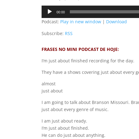
Audio
00:00
Player
Podcast:
Play in new window
|
Download
Subscribe:
RSS
FRASES NO MINI PODCAST DE HOJE:
I’m just about finished recording for the day.
They have a shows covering just about every g
almost
just about
I am going to talk about Branson Missouri. Bra
just about every genre of music.
I am just about ready.
I’m just about finished.
He can do just about anything.