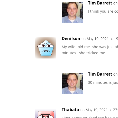
Tim Barrett
on
I think you are c
Denilson
on May 19, 2021 at 1
My wife told me, she was just ab
minutes…she tricked me.
Tim Barrett
on
30 minutes is jus
Thabata
on May 19, 2021 at 23
I just about touched the heaven